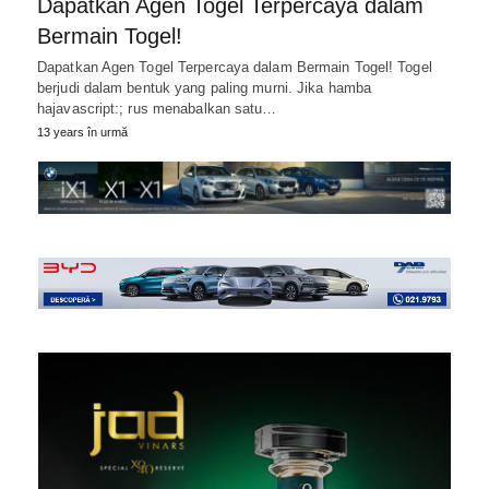
Dapatkan Agen Togel Terpercaya dalam
Bermain Togel!
Dapatkan Agen Togel Terpercaya dalam Bermain Togel! Togel
berjudi dalam bentuk yang paling murni. Jika hamba
hajavascript:; rus menabalkan satu…
13 years în urmă