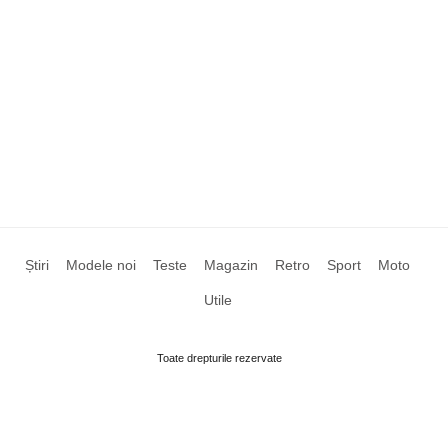
Știri
Modele noi
Teste
Magazin
Retro
Sport
Moto
Utile
Toate drepturile rezervate