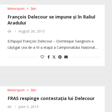
Motorsport
Știri
François Delecour se impune și în Raliul
Aradului
de
August 26, 2013
Echipajul François Delecour – Dominique Savignoni a
câștigat cea de-a VI-a etapă a Campionatului Național…
Motorsport
Știri
FRAS respinge contestația lui Delecour
de
June 5, 2013