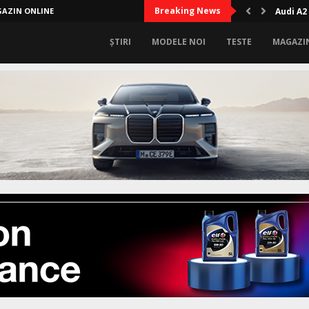
Breaking News
AZIN ONLINE
Audi A2
ȘTIRI
MODELE NOI
TESTE
MAGAZI