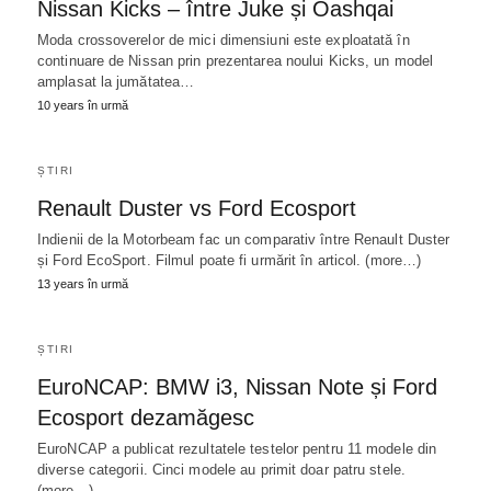
Nissan Kicks – între Juke și Oashqai
Moda crossoverelor de mici dimensiuni este exploatată în
continuare de Nissan prin prezentarea noului Kicks, un model
amplasat la jumătatea…
10 years în urmă
ȘTIRI
Renault Duster vs Ford Ecosport
Indienii de la Motorbeam fac un comparativ între Renault Duster
și Ford EcoSport. Filmul poate fi urmărit în articol. (more…)
13 years în urmă
ȘTIRI
EuroNCAP: BMW i3, Nissan Note și Ford
Ecosport dezamăgesc
EuroNCAP a publicat rezultatele testelor pentru 11 modele din
diverse categorii. Cinci modele au primit doar patru stele.
(more…)