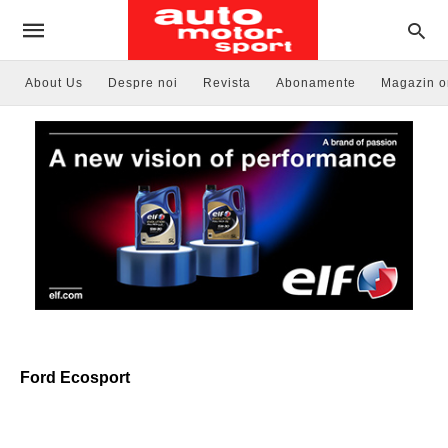
About Us
Despre noi
Revista
Abonamente
Magazin o
Ford Ecosport