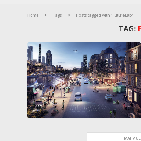
Home
Tags
Posts tagged with "FutureLab"
TAG:
MAI MUL