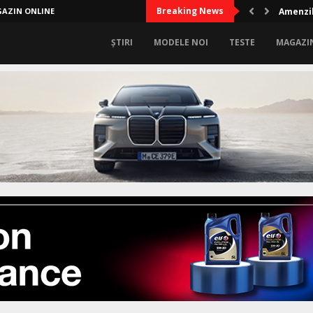
Breaking News
AZIN ONLINE
Amenzil
ȘTIRI
MODELE NOI
TESTE
MAGAZI