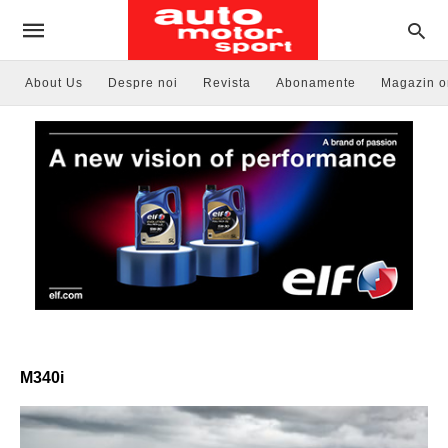
About Us
Despre noi
Revista
Abonamente
Magazin o
M340i