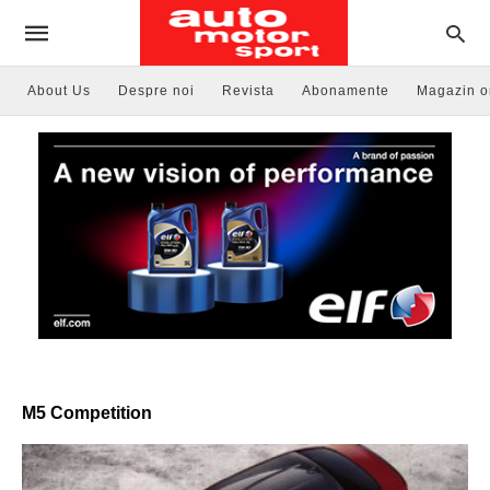
About Us
Despre noi
Revista
Abonamente
Magazin o
M5 Competition