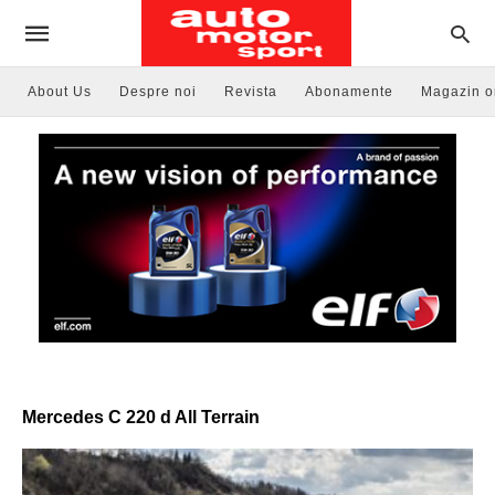
About Us
Despre noi
Revista
Abonamente
Magazin o
Mercedes C 220 d All Terrain