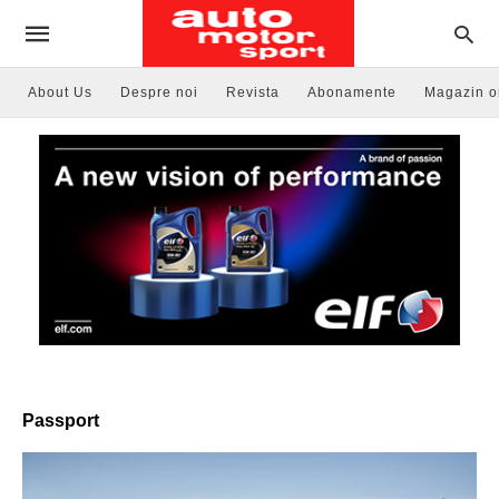
About Us
Despre noi
Revista
Abonamente
Magazin o
Passport