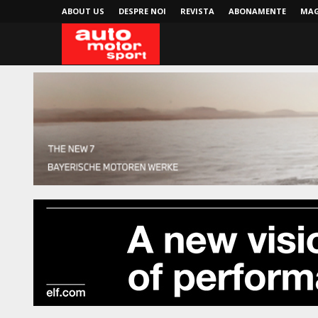
ABOUT US
DESPRE NOI
REVISTA
ABONAMENTE
MAG