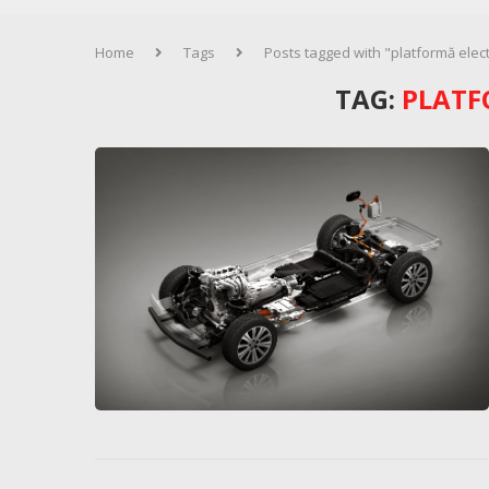
Home
Tags
Posts tagged with "platformă elect
TAG:
PLATF