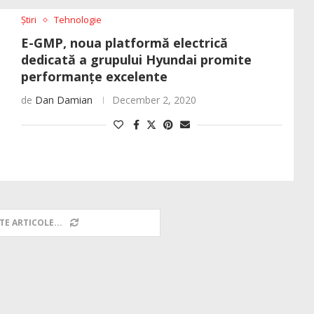
Știri
Tehnologie
E-GMP, noua platformă electrică
dedicată a grupului Hyundai promite
performanțe excelente
de
Dan Damian
December 2, 2020
TE ARTICOLE...