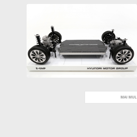
MAI MUL