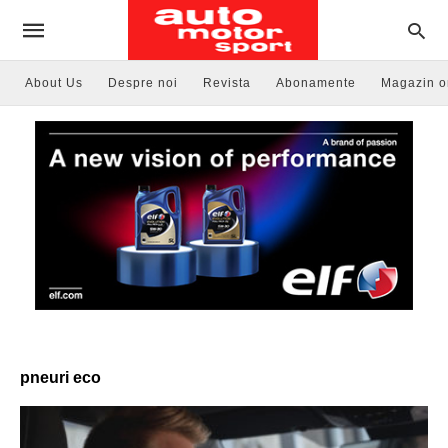
About Us
Despre noi
Revista
Abonamente
Magazin o
pneuri eco