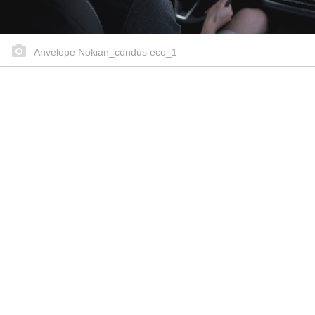
Anvelope Nokian_condus eco_1