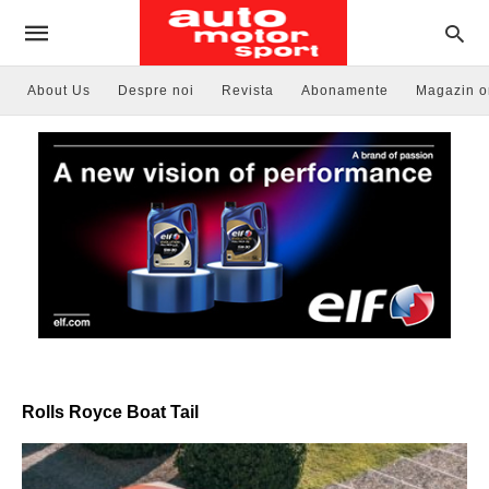
About Us
Despre noi
Revista
Abonamente
Magazin o
Rolls Royce Boat Tail