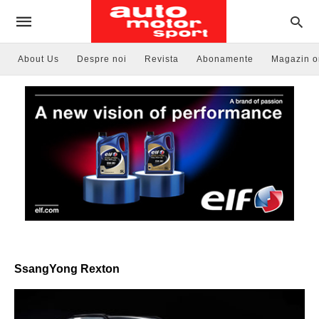
About Us
Despre noi
Revista
Abonamente
Magazin o
SsangYong Rexton