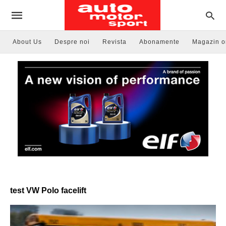
About Us
Despre noi
Revista
Abonamente
Magazin o
test VW Polo facelift