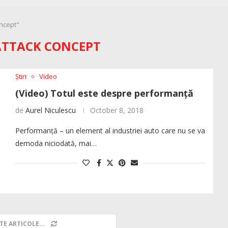
oncept"
ATTACK CONCEPT
Știri
Video
(Video) Totul este despre performanță
de
Aurel Niculescu
October 8, 2018
Performanță – un element al industriei auto care nu se va
demoda niciodată, mai…
TE ARTICOLE...