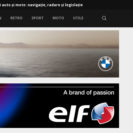
i auto și moto: navigație, radare și legislație
N
RETRO
SPORT
MOTO
UTILE