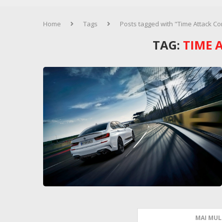
Home
Tags
Posts tagged with "Time Attack C
TAG:
TIME 
MAI MUL