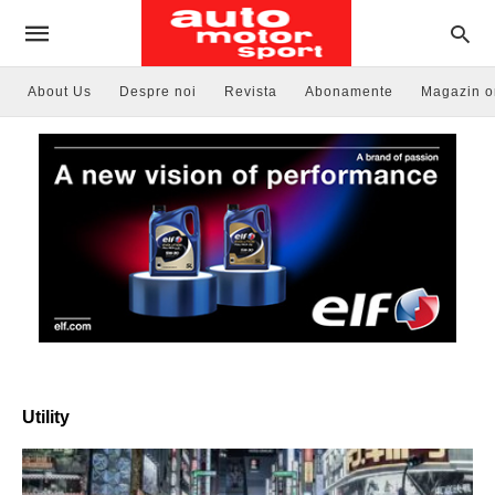
About Us
Despre noi
Revista
Abonamente
Magazin o
Utility