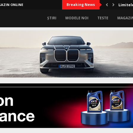
Breaking News
AZIN ONLINE
Limitel
ȘTIRI
MODELE NOI
TESTE
MAGAZI