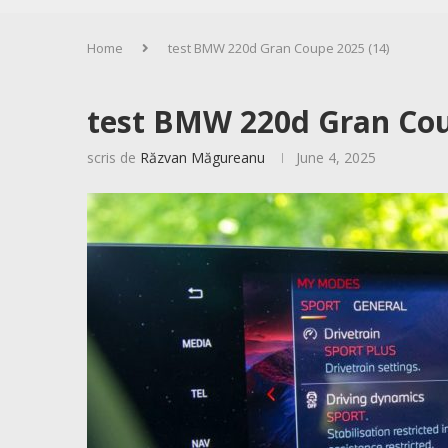
Home
test BMW 220d Gran Coupe 2025 (14)
test BMW 220d Gran Cou
scris de
Răzvan Măgureanu
June 4, 2025