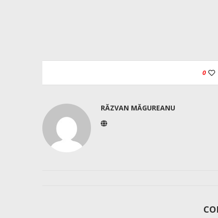
0
RĂZVAN MĂGUREANU
CO