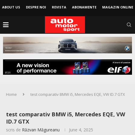
ABOUT US
DESPRE NOI
REVISTA
ABONAMENTE
MAGAZIN ONLINE
Home
test comparativ BMW i5, Mercedes EQE, VW ID.7 GTX
test comparativ BMW i5, Mercedes EQE, VW
ID.7 GTX
scris de
Răzvan Măgureanu
June 4, 2025