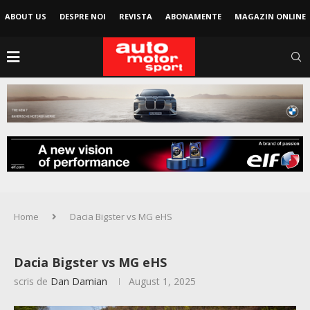
ABOUT US
DESPRE NOI
REVISTA
ABONAMENTE
MAGAZIN ONLINE
Home
Dacia Bigster vs MG eHS
Dacia Bigster vs MG eHS
scris de
Dan Damian
August 1, 2025