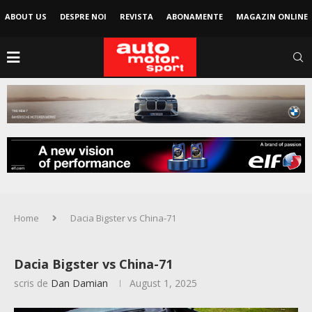
ABOUT US
DESPRE NOI
REVISTA
ABONAMENTE
MAGAZIN ONLINE
Home
Dacia Bigster vs China-71
Dacia Bigster vs China-71
scris de
Dan Damian
August 1, 2025