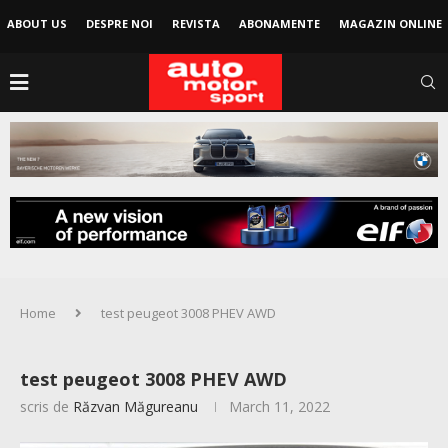
ABOUT US
DESPRE NOI
REVISTA
ABONAMENTE
MAGAZIN ONLINE
Home
test peugeot 3008 PHEV AWD
test peugeot 3008 PHEV AWD
scris de
Răzvan Măgureanu
March 11, 2022