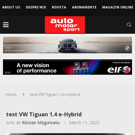
ABOUT US
DESPRE NOI
REVISTA
ABONAMENTE
MAGAZIN ONLINE
Home
test VW Tiguan 1.4 e-Hybrid
test VW Tiguan 1.4 e-Hybrid
scris de
Răzvan Măgureanu
March 11, 2022