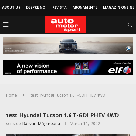
ABOUT US
DESPRE NOI
REVISTA
ABONAMENTE
MAGAZIN ONLINE
Home
test Hyundai Tucson 1.6 T-GDI PHEV 4WD
test Hyundai Tucson 1.6 T-GDI PHEV 4WD
scris de
Răzvan Măgureanu
March 11, 2022