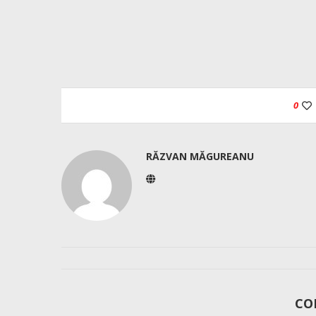
0
RĂZVAN MĂGUREANU
CO