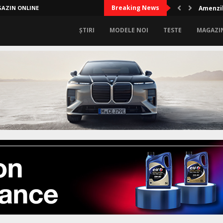
Breaking News
AZIN ONLINE
Amenzil
ȘTIRI
MODELE NOI
TESTE
MAGAZI