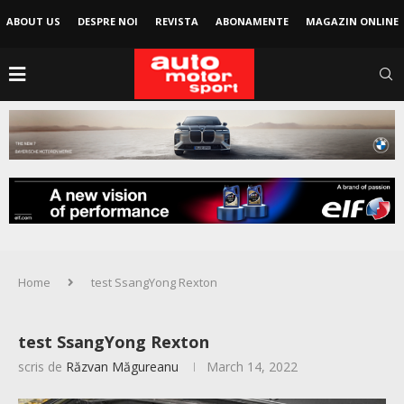
ABOUT US
DESPRE NOI
REVISTA
ABONAMENTE
MAGAZIN ONLINE
Home
test SsangYong Rexton
test SsangYong Rexton
scris de
Răzvan Măgureanu
March 14, 2022