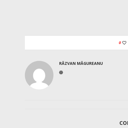
0
RĂZVAN MĂGUREANU
CO