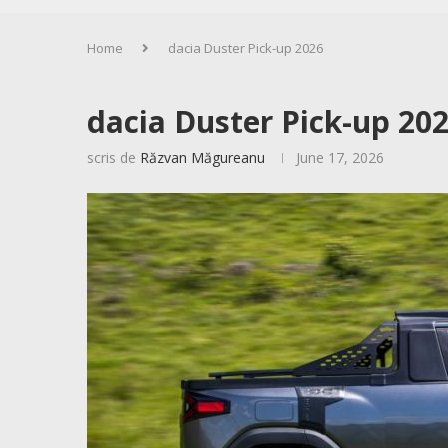
Home
dacia Duster Pick-up 2026
dacia Duster Pick-up 20
scris de
Răzvan Măgureanu
June 17, 2026