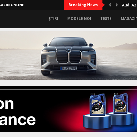
Breaking News
AZIN ONLINE
Audi A2
ȘTIRI
MODELE NOI
TESTE
MAGAZI