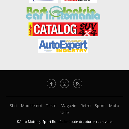
Știri
Modele noi
Teste
Magazin
Retro
Sport
Moto
Utile
©Auto Motor și Sport România - toate drepturile rezervate.