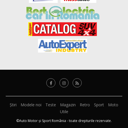
Știri
Modele noi
Teste
Magazin
Retro
Sport
Moto
Utile
©Auto Motor și Sport România - toate drepturile rezervate.