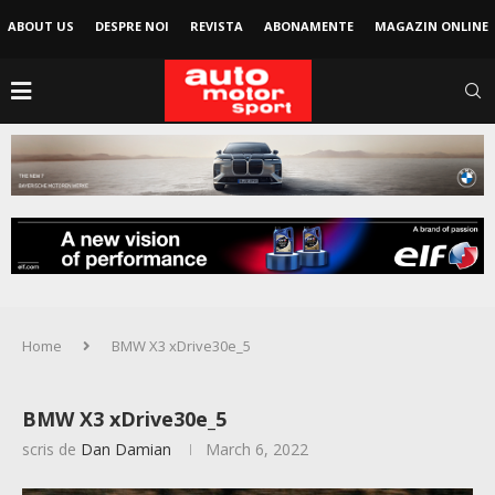
ABOUT US
DESPRE NOI
REVISTA
ABONAMENTE
MAGAZIN ONLINE
Home
BMW X3 xDrive30e_5
BMW X3 xDrive30e_5
scris de
Dan Damian
March 6, 2022