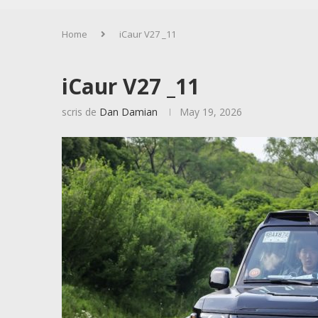
Home
iCaur V27 _11
iCaur V27 _11
scris de
Dan Damian
May 19, 2026