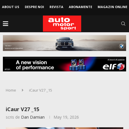
ABOUT US
DESPRE NOI
REVISTA
ABONAMENTE
MAGAZIN ONLINE
Home
iCaur V27 _15
iCaur V27 _15
scris de
Dan Damian
May 19, 2026