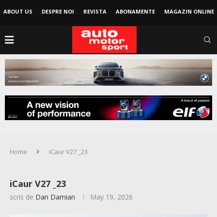
ABOUT US
DESPRE NOI
REVISTA
ABONAMENTE
MAGAZIN ONLINE
Home
iCaur V27 _23
iCaur V27 _23
scris de
Dan Damian
May 19, 2026