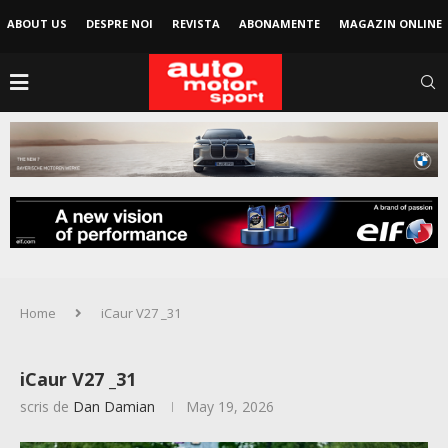
ABOUT US
DESPRE NOI
REVISTA
ABONAMENTE
MAGAZIN ONLINE
Home
iCaur V27 _31
iCaur V27 _31
scris de
Dan Damian
May 19, 2026