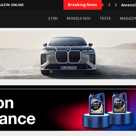
Breaking News
AZIN ONLINE
Amenzil
ȘTIRI
MODELE NOI
TESTE
MAGAZI