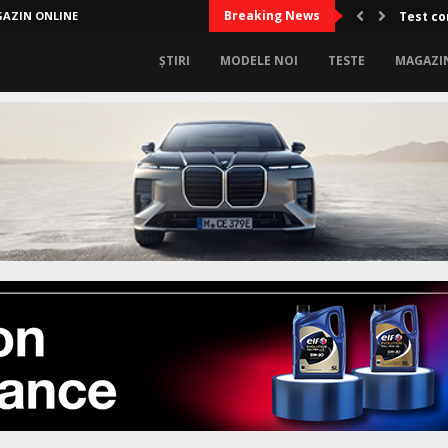
Breaking News
AZIN ONLINE
Test co
ȘTIRI
MODELE NOI
TESTE
MAGAZI