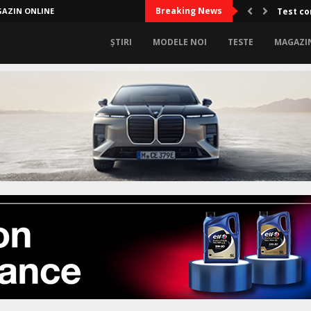
Breaking News
AZIN ONLINE
Test co
ȘTIRI
MODELE NOI
TESTE
MAGAZI