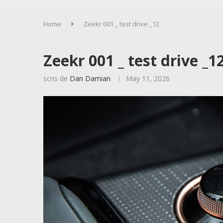
Home
Zeekr 001 _ test drive _12
Zeekr 001 _ test drive _1
scris de
Dan Damian
May 11, 2026