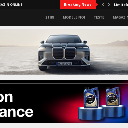
Breaking News
AZIN ONLINE
Limitel
ȘTIRI
MODELE NOI
TESTE
MAGAZI