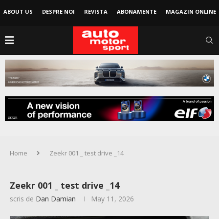
ABOUT US
DESPRE NOI
REVISTA
ABONAMENTE
MAGAZIN ONLINE
Home
Zeekr 001 _ test drive _14
Zeekr 001 _ test drive _14
scris de
Dan Damian
May 11, 2026