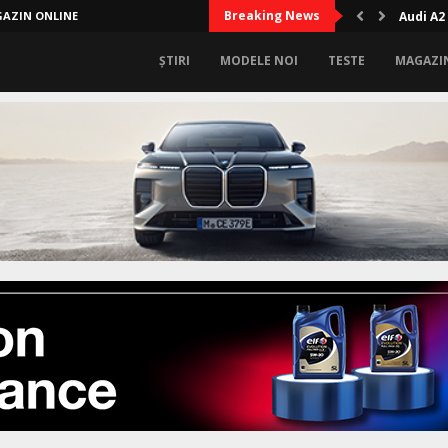
Breaking News
AZIN ONLINE
Audi A2
ȘTIRI
MODELE NOI
TESTE
MAGAZI