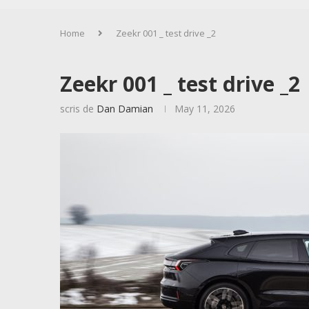
Home
Zeekr 001 _ test drive _2
Zeekr 001 _ test drive _2
scris de
Dan Damian
May 11, 2026