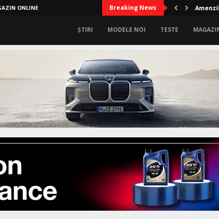
Breaking News
AZIN ONLINE
Audi A2
ȘTIRI
MODELE NOI
TESTE
MAGAZI