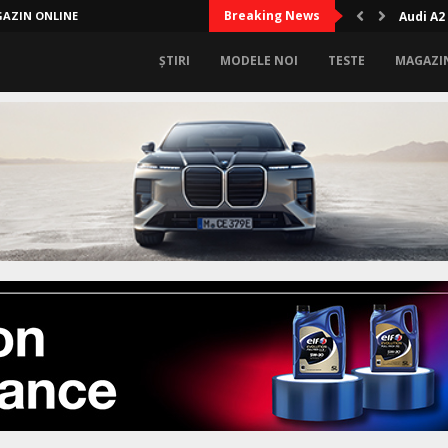
Breaking News
AZIN ONLINE
Audi A2
ȘTIRI
MODELE NOI
TESTE
MAGAZI