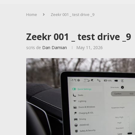
Home
Zeekr 001 _ test drive _9
Zeekr 001 _ test drive _9
scris de
Dan Damian
May 11, 2026