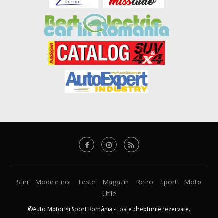
Știri
Modele noi
Teste
Magazin
Retro
Sport
Moto
Utile
©Auto Motor și Sport România - toate drepturile rezervate.