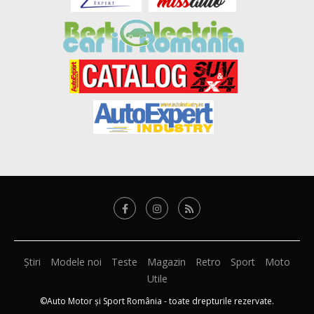
Știri
Modele noi
Teste
Magazin
Retro
Sport
Moto
Utile
©Auto Motor și Sport România - toate drepturile rezervate.