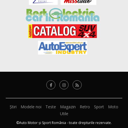
Știri
Modele noi
Teste
Magazin
Retro
Sport
Moto
Utile
©Auto Motor și Sport România - toate drepturile rezervate.