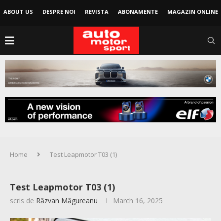
ABOUT US
DESPRE NOI
REVISTA
ABONAMENTE
MAGAZIN ONLINE
Home
Test Leapmotor T03 (1)
Test Leapmotor T03 (1)
scris de
Răzvan Măgureanu
March 16, 2025