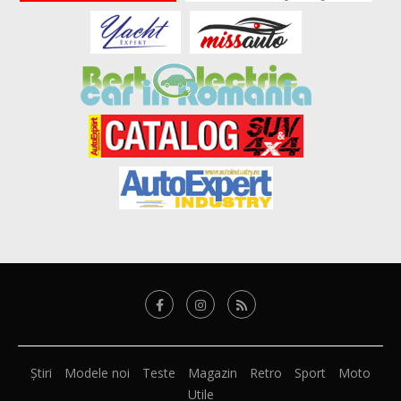
Știri
Modele noi
Teste
Magazin
Retro
Sport
Moto
Utile