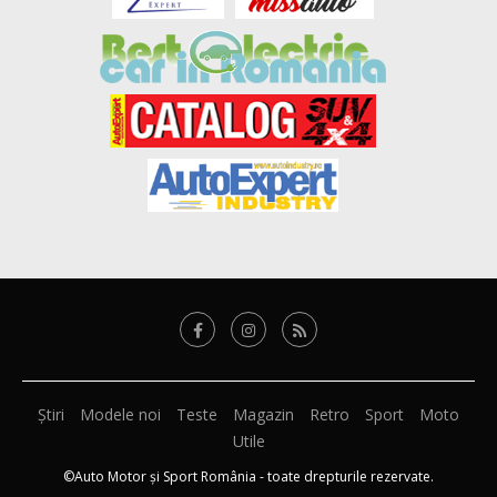
Știri
Modele noi
Teste
Magazin
Retro
Sport
Moto
Utile
©Auto Motor și Sport România - toate drepturile rezervate.