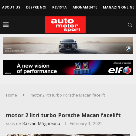
ABOUT US
DESPRE NOI
REVISTA
ABONAMENTE
MAGAZIN ONLINE
Home
motor 2 litri turbo Porsche Macan facelift
motor 2 litri turbo Porsche Macan facelift
scris de
Răzvan Măgureanu
February 1, 2022