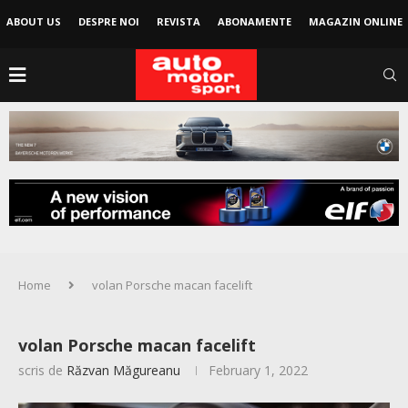
ABOUT US
DESPRE NOI
REVISTA
ABONAMENTE
MAGAZIN ONLINE
Home
volan Porsche macan facelift
volan Porsche macan facelift
scris de
Răzvan Măgureanu
February 1, 2022