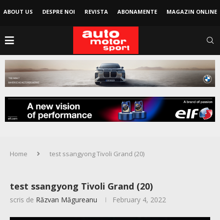
ABOUT US
DESPRE NOI
REVISTA
ABONAMENTE
MAGAZIN ONLINE
Home
test ssangyong Tivoli Grand (20)
test ssangyong Tivoli Grand (20)
scris de
Răzvan Măgureanu
February 4, 2022